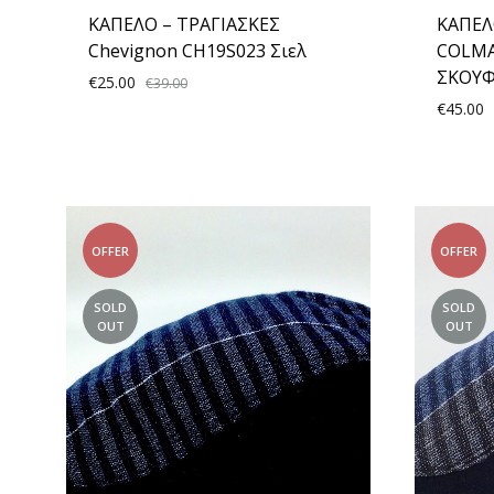
ΚΑΠΕΛΟ – ΤΡΑΓΙΑΣΚΕΣ
ΚΑΠΕΛ
Chevignon CH19S023 Σιελ
COLMA
ΣΚΟΥΦ
€
25.00
€
39.00
€
45.00
ADD
TO
WISHLIST
OFFER
OFFER
SOLD
SOLD
OUT
OUT