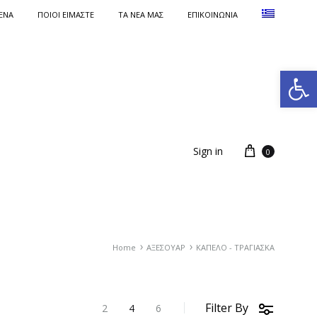
ΕΝΑ
ΠΟΙΟΙ ΕΙΜΑΣΤΕ
ΤΑ ΝΈΑ ΜΑΣ
ΕΠΙΚΟΙΝΩΝΙΑ
Ανοίξτε τη γραμμή εργαλείων
Sign in
0
Home
ΑΞΕΣΟΥΑΡ
ΚΑΠΕΛΟ - ΤΡΑΓΙΑΣΚΑ
Filter By
2
4
6