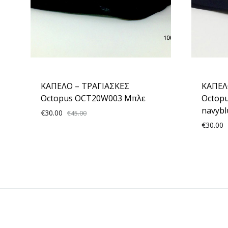
ΚΑΠΕΛΟ – ΤΡΑΓΙΑΣΚΕΣ
ΚΑΠΕΛ
Octopus OCT20W003 Μπλε
Octop
navyb
€
30.00
€
45.00
€
30.00
ADD
TO
WISHLIST