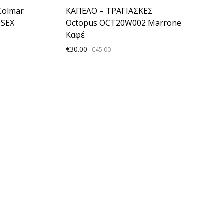
Colmar
ΚΑΠΕΛΟ – ΤΡΑΓΙΑΣΚΕΣ
SEX
Octopus OCT20W002 Marrone
Καφέ
€
30.00
€
45.00
ADD
ADD
TO
TO
WISHLIST
WISHLIST