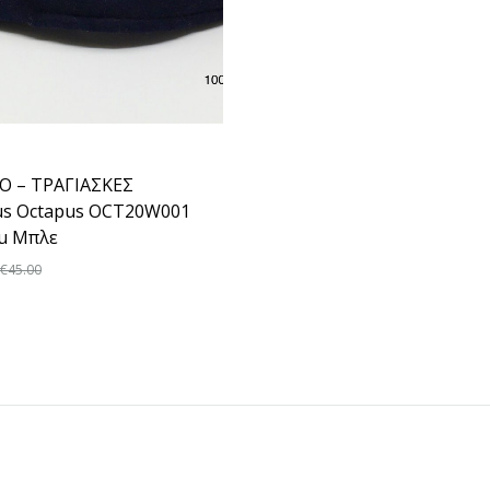
Ο – ΤΡΑΓΙΑΣΚΕΣ
us Octapus OCT20W001
lu Μπλε
€
45.00
ADD
TO
WISHLIST