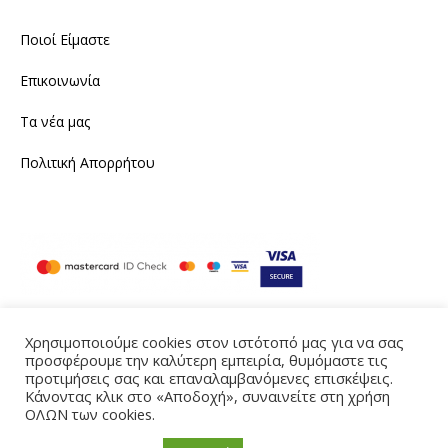
Ποιοί Είμαστε
Επικοινωνία
Τα νέα μας
Πολιτική Απορρήτου
Χρησιμοποιούμε cookies στον ιστότοπό μας για να σας
προσφέρουμε την καλύτερη εμπειρία, θυμόμαστε τις
Instagram
Facebook
προτιμήσεις σας και επαναλαμβανόμενες επισκέψεις.
Κάνοντας κλικ στο «Αποδοχή», συναινείτε στη χρήση
Produced by eTouch
ΟΛΩΝ των cookies.
©2021 tailornine.gr. All rights reserved