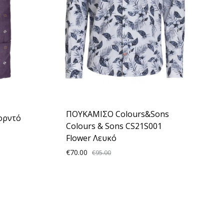
ΠΟΥΚΑΜΙΣΟ Colours&Sons
ορντό
Colours & Sons CS21S001
Flower Λευκό
€
70.00
€
95.00
ADD
TO
ADD
WISHLIST
TO
WISHLIST