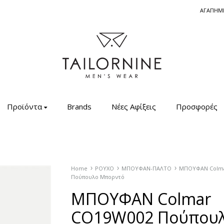
ΑΓΑΠΗΜ
Tailornine.gr
Ανδρικά
Ρούχα
Προϊόντα
Brands
Νέες Αφίξεις
Προσφορές
–
Πουκάμισα
–
Σακάκια
–
Home
ΡΟΥΧΟ
ΜΠΟΥΦΑΝ-ΠΑΛΤΟ
ΜΠΟΥΦΑΝ Colma
Πούπουλο Μπορντό
Μπλούζες
ΜΠΟΥΦΑΝ Colmar
–
Μαγιό
CO19W002 Πούπου