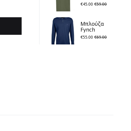
Fynch
€
45.00
€
59.00
Hatton
FH24S010
Dusty Olive
Μπλούζα
Fynch
Hatton
€
55.00
€
69.00
FH23W039
Polo Night