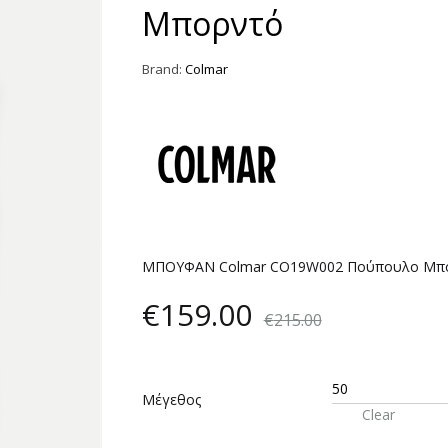
Μπορντό
Brand:
Colmar
ΜΠΟΥΦΑΝ Colmar CO19W002 Πούπουλο Μπ
€
159.00
€
215.00
Μέγεθος
Clear