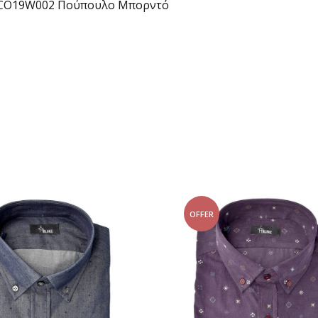
CO19W002 Πούπουλο Μπορντό
OFFER