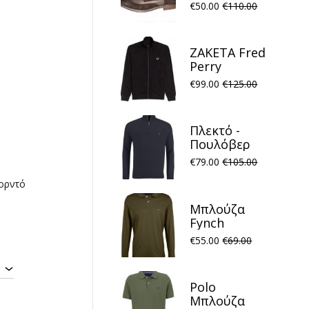
MARLBORO
€
50.00
€
110.00
Rhode Island
Καφέ
ΖΑΚΕΤΑ Fred
Perry
FP21W001
€
99.00
€
125.00
concealed
tape track
Μαύρο
Πλεκτό -
Πουλόβερ
Fynch
€
79.00
€
105.00
Hatton
ορντό
FH22W023
Halfzip
Μπλούζα
Structure
Fynch
Navy
Hatton
€
55.00
€
69.00
FH22W007
Polo
Meadow
Polo
Μπλούζα