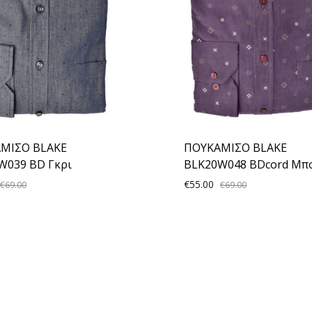
ΜΙΣΟ BLAKE
ΠΟΥΚΑΜΙΣΟ BLAKE
W039 BD Γκρι
BLK20W048 BDcord Μπ
€
55.00
€
69.00
€
69.00
ADD
TO
WISHLIST