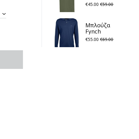
Fynch
€
45.00
€
59.00
Hatton
FH24S010
Dusty Olive
Μπλούζα
Fynch
Hatton
€
55.00
€
69.00
FH23W039
Polo Night