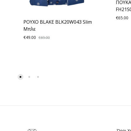
ΠΟΥΚΑ
FH21S
€
65.00
ΡΟΥΧΟ BLAKE BLK20W043 Slim
Μπλε
€
49.00
€
69.00
ADD
TO
WISHLIST
Όροι Χ