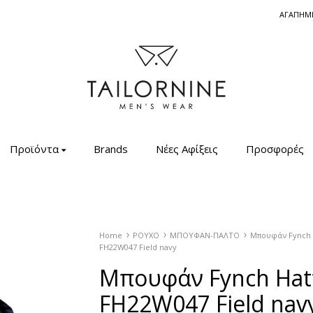
ΑΓΑΠΗΜ
Tailornine.gr
Ανδρικά
Ρούχα
Προϊόντα
Brands
Νέες Αφίξεις
Προσφορές
–
Πουκάμισα
–
Σακάκια
–
Home
ΡΟΥΧΟ
ΜΠΟΥΦΑΝ-ΠΑΛΤΟ
Μπουφάν Fynch 
FH22W047 Field navy
Μπλούζες
Μπουφάν Fynch Hat
–
Μαγιό
FH22W047 Field nav