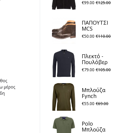
FP21W001
€
99.00
€
125.00
concealed
tape track
Μαύρο
ΠΑΠΟΥΤΣΙ
MCS
MARLBORO
€
50.00
€
110.00
Rhode Island
Καφέ
Πλεκτό -
Πουλόβερ
Fynch
€
79.00
€
105.00
Hatton
FH22W023
ήθος
Halfzip
τω μέρος
Μπλούζα
Structure
ίδη
Fynch
Navy
Hatton
€
55.00
€
69.00
FH22W007
Polo
Meadow
Polo
Μπλούζα