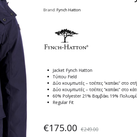
Brand:
Fynch Hatton
Jacket Fynch Hatton
Τύπου Field
Δύο κουμπωτές – τσέπες “καπάκι” στο στ
Δύο κουμπωτές – τσέπες “καπάκι” στο κά
60% Polyester 21% Βαμβάκι 19% Πολυαμ
Regular Fit
€
175.00
€
249.00