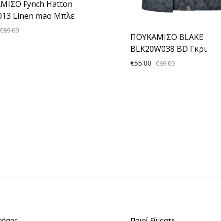
ΜΙΣΟ Fynch Hatton
013 Linen mao Μπλε
€
89.00
ΠΟΥΚΑΜΙΣΟ BLAKE
BLK20W038 BD Γκρι
ADD
€
55.00
€
69.00
TO
WISHLIST
ρήσης
Ποιοί Είμαστε