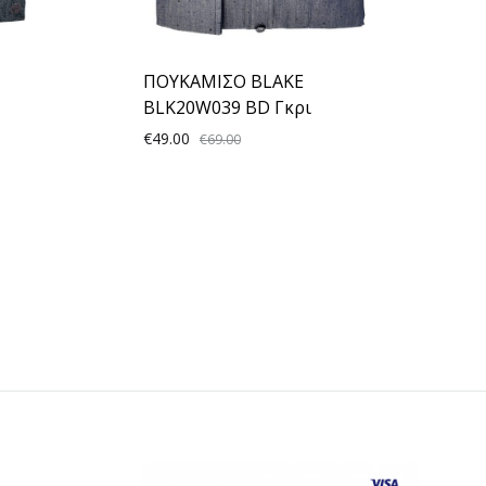
ΠΟΥΚΑΜΙΣΟ BLAKE
BLK20W039 BD Γκρι
€
49.00
€
69.00
ADD
ADD
TO
TO
WISHLIST
WISHLIST