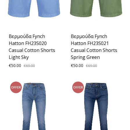
Βερμούδα Fynch
Βερμούδα Fynch
Hatton FH23S020
Hatton FH23S021
Casual Cotton Shorts
Casual Cotton Shorts
Light Sky
Spring Green
€
50.00
€
50.00
€
69.00
€
69.00
ADD
ADD
OFFER
OFFER
TO
TO
WISHLIST
WISH