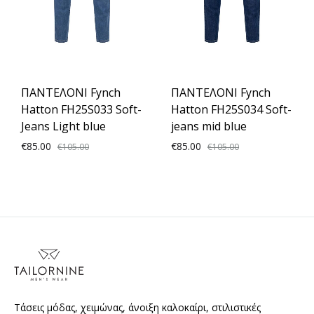
ΠΑΝΤΕΛΟΝΙ Fynch
ΠΑΝΤΕΛΟΝΙ Fynch
Hatton FH25S033 Soft-
Hatton FH25S034 Soft-
Jeans Light blue
jeans mid blue
€
85.00
€
85.00
€
105.00
€
105.00
ADD
ADD
TO
TO
WISHLIST
WISH
Τάσεις μόδας, χειμώνας, άνοιξη καλοκαίρι, στιλιστικές