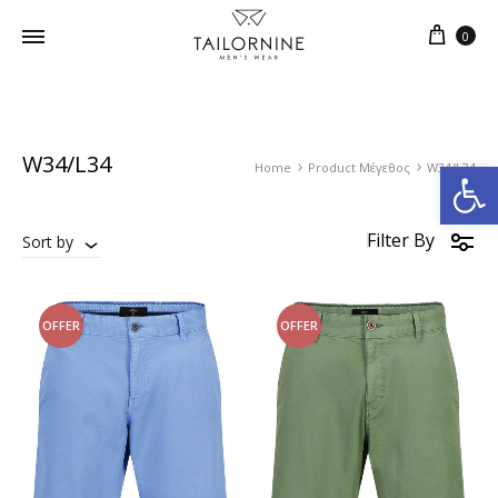
0
W34/L34
Ανοίξτε τη γραμμή εργαλείων
Home
Product Μέγεθος
W34/L34
Filter By
Sort by
OFFER
OFFER