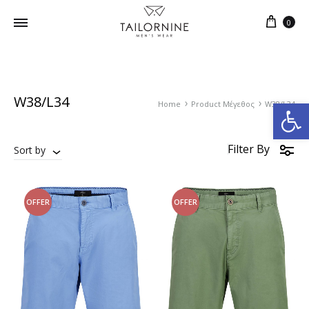
0
W38/L34
Ανοίξτε τη γραμμή εργαλείων
Home
Product Μέγεθος
W38/L34
Filter By
Sort by
OFFER
OFFER