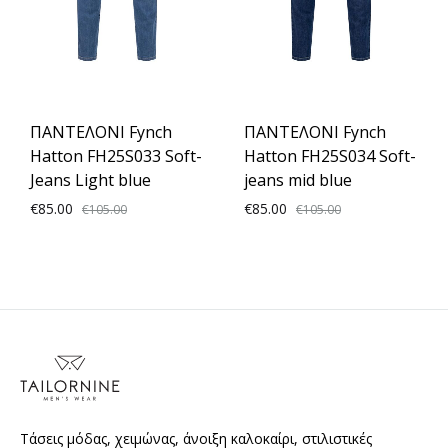
ΠΑΝΤΕΛΟΝΙ Fynch
ΠΑΝΤΕΛΟΝΙ Fynch
Hatton FH25S033 Soft-
Hatton FH25S034 Soft-
Jeans Light blue
jeans mid blue
€
85.00
€
85.00
€
105.00
€
105.00
ADD
ADD
TO
TO
WISHLIST
WISH
Τάσεις μόδας, χειμώνας, άνοιξη καλοκαίρι, στιλιστικές