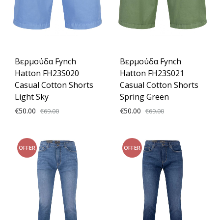
Βερμούδα Fynch
Βερμούδα Fynch
Hatton FH23S020
Hatton FH23S021
Casual Cotton Shorts
Casual Cotton Shorts
Light Sky
Spring Green
€
50.00
€
50.00
€
69.00
€
69.00
ADD
ADD
OFFER
OFFER
TO
TO
WISHLIST
WISH