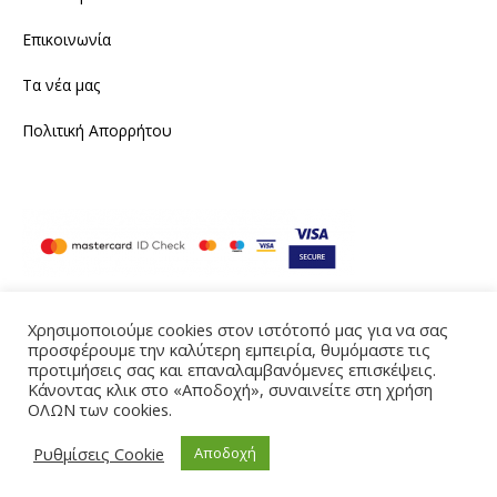
Επικοινωνία
Τα νέα μας
Πολιτική Απορρήτου
Χρησιμοποιούμε cookies στον ιστότοπό μας για να σας
προσφέρουμε την καλύτερη εμπειρία, θυμόμαστε τις
Instagram
Facebook
προτιμήσεις σας και επαναλαμβανόμενες επισκέψεις.
Κάνοντας κλικ στο «Αποδοχή», συναινείτε στη χρήση
Produced by eTouch
ΟΛΩΝ των cookies.
©2021 tailornine.gr. All rights reserved
Ρυθμίσεις Cookie
Αποδοχή