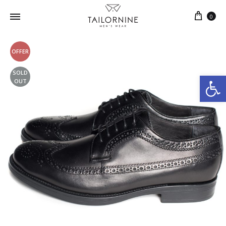
0
OFFER
SOLD
Ανοίξτε τη γραμμή εργαλείων
OUT