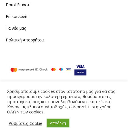
Ποιοί Είμαστε
Επικοινωνία
Τα νέα μας
Πολιτική Απορρήτου
Χρησιμοποιούμε cookies στον ιστότοπό μας για να σας
προσφέρουμε την καλύτερη εμπειρία, θυμόμαστε τις
Instagram
Facebook
προτιμήσεις σας και επαναλαμβανόμενες επισκέψεις.
Κάνοντας κλικ στο «Αποδοχή», συναινείτε στη χρήση
Produced by eTouch
ΟΛΩΝ των cookies.
©2021 tailornine.gr. All rights reserved
Ρυθμίσεις Cookie
Αποδοχή