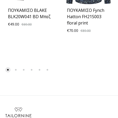
ΠΟΥΚΑΜΙΣΟ BLAKE
ΠΟΥΚΑΜΙΣΟ Fynch
BLK20W041 BD Μπεζ
Hatton FH21S003
floral print
€
49.00
€
69.00
€
70.00
€
89.00
ADD
TO
ADD
WISHLIST
TO
WISH