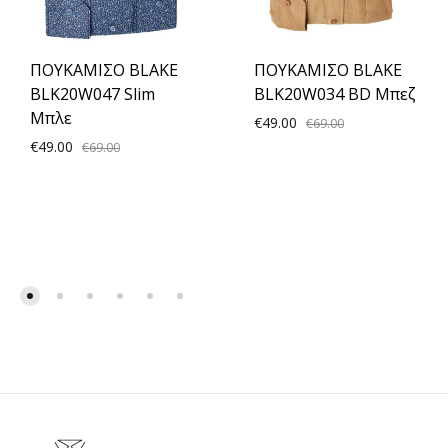
ΠΟΥΚΑΜΙΣΟ BLAKE
ΠΟΥΚΑΜΙΣΟ BLAKE
BLK20W047 Slim
BLK20W034 BD Μπεζ
Μπλε
€
49.00
€
69.00
€
49.00
€
69.00
ADD
ADD
TO
TO
WISH
WISHLIST