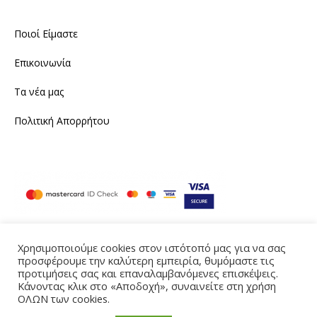
Ποιοί Είμαστε
Επικοινωνία
Τα νέα μας
Πολιτική Απορρήτου
Χρησιμοποιούμε cookies στον ιστότοπό μας για να σας
προσφέρουμε την καλύτερη εμπειρία, θυμόμαστε τις
Instagram
Facebook
προτιμήσεις σας και επαναλαμβανόμενες επισκέψεις.
Κάνοντας κλικ στο «Αποδοχή», συναινείτε στη χρήση
Produced by eTouch
ΟΛΩΝ των cookies.