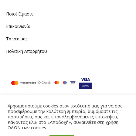
Ποιοί Είμαστε
Επικοινωνία
Τα νέα μας
Πολιτική Απορρήτου
Χρησιμοποιούμε cookies στον ιστότοπό μας για να σας
προσφέρουμε την καλύτερη εμπειρία, θυμόμαστε τις
Instagram
Facebook
προτιμήσεις σας και επαναλαμβανόμενες επισκέψεις.
Κάνοντας κλικ στο «Αποδοχή», συναινείτε στη χρήση
Produced by eTouch
ΟΛΩΝ των cookies.