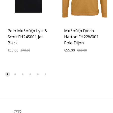
Polo Μπλούζα Lyle &
Μπλούζα Fynch
Scott FH24S001 Jet
Hatton FH22W001
Black
Polo Dijon
€
65.00
€
55.00
€
79.00
€
69.00
ADD
ADD
TO
TO
WISHLIST
WISH