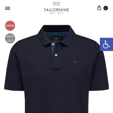
0
OFFER
SOLD
Ανοίξτε τη γραμμή εργαλείων
OUT