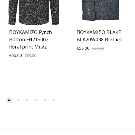
ΠΟΥΚΑΜΙΣΟ Fynch
ΠΟΥΚΑΜΙΣΟ BLAKE
Hatton FH21S002
BLK20W038 BD Γκρι
floral print Μπλε
€
55.00
€
69.00
€
65.00
€
89.00
ADD
ADD
TO
TO
WISH
WISHLIST