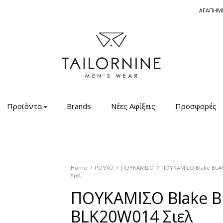
ΑΓΑΠΗΜ
Tailornine.gr
Ανδρικά
Ρούχα
Προϊόντα
Brands
Νέες Αφίξεις
Προσφορές
–
Πουκάμισα
–
Σακάκια
–
Home
ΡΟΥΧΟ
ΠΟΥΚΑΜΙΣΟ
ΠΟΥΚΑΜΙΣΟ Blake BLA
Σιελ
Μπλούζες
ΠΟΥΚΑΜΙΣΟ Blake B
–
Μαγιό
BLK20W014 Σιελ