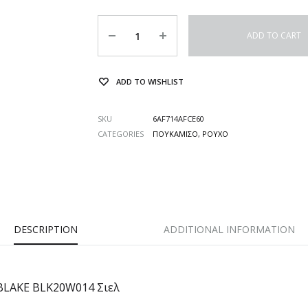
Quantity
ADD TO CART
ADD TO WISHLIST
SKU
6AF714AFCE60
CATEGORIES
ΠΟΥΚΑΜΙΣΟ
,
ΡΟΥΧΟ
DESCRIPTION
ADDITIONAL INFORMATION
BLAKE BLK20W014 Σιελ