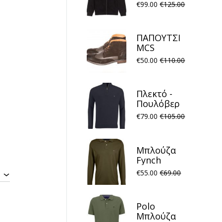
FP21W001
€
99.00
€
125.00
concealed
tape track
Μαύρο
ΠΑΠΟΥΤΣΙ
MCS
MARLBORO
€
50.00
€
110.00
Rhode Island
Καφέ
Πλεκτό -
Πουλόβερ
Fynch
€
79.00
€
105.00
Hatton
FH22W023
Halfzip
Μπλούζα
Structure
Fynch
Navy
Hatton
€
55.00
€
69.00
FH22W007
Polo
Meadow
Polo
Μπλούζα