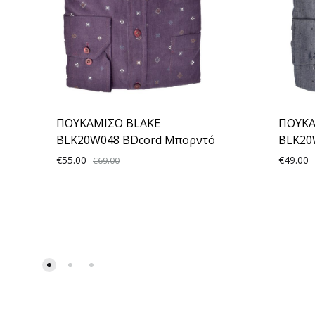
ΠΟΥΚΑΜΙΣΟ BLAKE
ΠΟΥΚΑ
BLK20W048 BDcord Μπορντό
BLK20
€
55.00
€
49.00
€
69.00
ADD
TO
WISHLIST