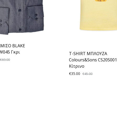
ΜΙΣΟ BLAKE
W045 Γκρι
T-SHIRT ΜΠΛΟΥΖΑ
Colours&Sons CS20S001
€
69.00
Κίτρινο
€
35.00
€
45.00
ADD
TO
WISHLIST