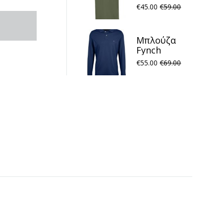
Fynch
€
45.00
€
59.00
Hatton
FH24S010
Dusty Olive
Μπλούζα
Fynch
Hatton
€
55.00
€
69.00
FH23W039
Polo Night