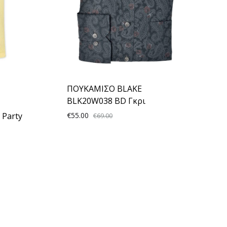
ΠΟΥΚΑΜΙΣΟ BLAKE
BLK20W038 BD Γκρι
 Party
€
55.00
€
69.00
ADD
TO
WISHLIST
ADD
TO
WISHLIST