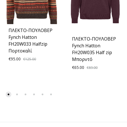
ΠΛΕΚΤΟ-ΠΟΥΛΟΒΕΡ
Fynch Hatton
ΠΛΕΚΤΟ-ΠΟΥΛΟΒΕΡ
FH20W033 Halfzip
Fynch Hatton
Πορτοκαλί
FH20W035 Half zip
€
95.00
Μπορντό
€
125.00
€
65.00
€
89.00
ADD
TO
ADD
WISHLIST
TO
WISH