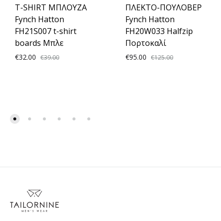
T-SHIRT ΜΠΛΟΥΖΑ
ΠΛΕΚΤΟ-ΠΟΥΛΟΒΕΡ
Fynch Hatton
Fynch Hatton
FH21S007 t-shirt
FH20W033 Halfzip
boards Μπλε
Πορτοκαλί
€
32.00
€
95.00
€
39.00
€
125.00
ADD
ADD
TO
TO
WISHLIST
WISH