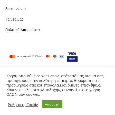
Επικοινωνία
Τα νέα μας
Πολιτική Απορρήτου
Χρησιμοποιούμε cookies στον ιστότοπό μας για να σας
Instagram
Facebook
προσφέρουμε την καλύτερη εμπειρία, θυμόμαστε τις
προτιμήσεις σας και επαναλαμβανόμενες επισκέψεις.
Κάνοντας κλικ στο «Αποδοχή», συναινείτε στη χρήση
Produced by eTouch
ΟΛΩΝ των cookies.
©2021 tailornine.gr. All rights reserved
Ρυθμίσεις Cookie
Αποδοχή