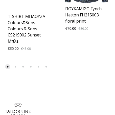
ΠΟΥΚΑΜΙΣΟ Fynch
Hatton FH21S003
T-SHIRT ΜΠΛΟΥΖΑ
floral print
Colours&Sons
Colours & Sons
€
70.00
€
89.00
CS21S002 Sunset
Μπλε
ADD
€
35.00
€
45.00
TO
WISH
ADD
TO
WISHLIST