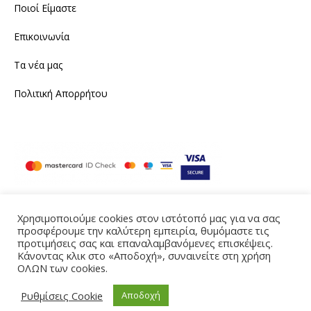
Ποιοί Είμαστε
Επικοινωνία
Τα νέα μας
Πολιτική Απορρήτου
Χρησιμοποιούμε cookies στον ιστότοπό μας για να σας
Instagram
Facebook
προσφέρουμε την καλύτερη εμπειρία, θυμόμαστε τις
προτιμήσεις σας και επαναλαμβανόμενες επισκέψεις.
Κάνοντας κλικ στο «Αποδοχή», συναινείτε στη χρήση
Produced by eTouch
ΟΛΩΝ των cookies.
©2021 tailornine.gr. All rights reserved
Ρυθμίσεις Cookie
Αποδοχή