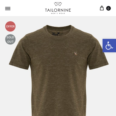
0
OFFER
SOLD
Ανοίξτε τη γραμμή εργαλείων
OUT