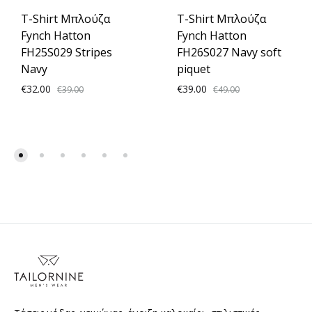
T-Shirt Μπλούζα
T-Shirt Μπλούζα
Fynch Hatton
Fynch Hatton
FH25S029 Stripes
FH26S027 Navy soft
Navy
piquet
€
32.00
€
39.00
€
39.00
€
49.00
ADD
ADD
TO
TO
WISHLIST
WISH