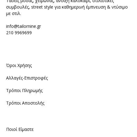
Τάσεις μόδας, χειμώνας, άνοιξη καλοκαίρι, στιλιστικές
συμβουλές, street style για καθημερινή έμπνευση & ντύσιμο
με στιλ.
info@tailornine.gr
210 9969699
Όροι Χρήσης
Αλλαγές-Επιστροφές
Τρόποι Πληρωμής
Τρόποι Αποστολής
Ποιοί Είμαστε