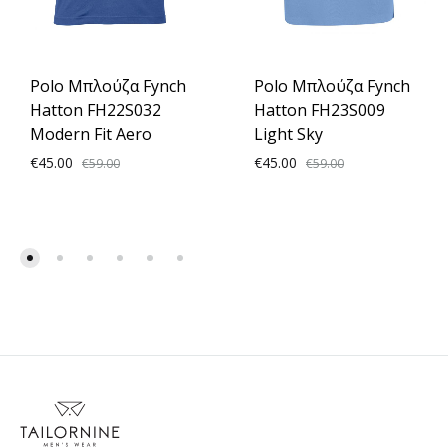
Polo Μπλούζα Fynch
Polo Μπλούζα Fynch
Hatton FH22S032
Hatton FH23S009
Modern Fit Aero
Light Sky
€
45.00
€
45.00
€
59.00
€
59.00
ADD
ADD
TO
TO
WISHLIST
WISH