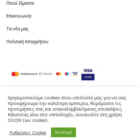
Ποιοί Είμαστε
Επικοινωνία
Τα νέα μας
Πολιτική Απορρήτου
Χρησιμοποιούμε cookies στον ιστότοπό μας για να σας
προσφέρουμε την καλύτερη εμπειρία, θυμόμαστε τις
Instagram
Facebook
προτιμήσεις σας και επαναλαμβανόμενες επισκέψεις.
Κάνοντας κλικ στο «Αποδοχή», συναινείτε στη χρήση
Produced by eTouch
ΟΛΩΝ των cookies.
©2021 tailornine.gr. All rights reserved
Ρυθμίσεις Cookie
Αποδοχή