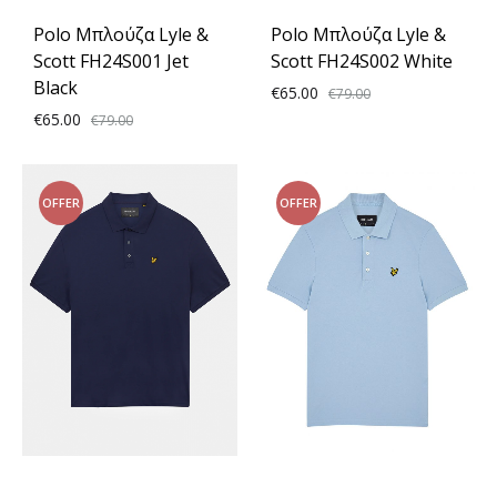
Polo Μπλούζα Lyle &
Polo Μπλούζα Lyle &
Scott FH24S001 Jet
Scott FH24S002 White
Black
€
65.00
€
79.00
€
65.00
€
79.00
ADD
ADD
TO
OFFER
OFFER
TO
WISH
WISHLIST