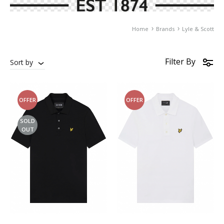
Home
Brands
Lyle & Scott
Filter By
Sort by
OFFER
OFFER
SOLD
OUT