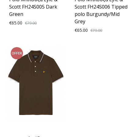
Scott FH24S005 Dark
Scott FH24S006 Tipped
Green
polo Burgundy/Mid
Grey
€
65.00
€
79.00
€
65.00
€
79.00
ADD
TO
ADD
OFFER
WISHLIST
TO
WISH