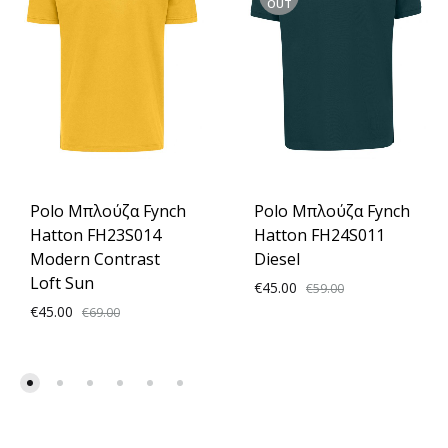
OUT
Polo Μπλούζα Fynch
Polo Μπλούζα Fynch
Hatton FH23S014
Hatton FH24S011
Modern Contrast
Diesel
Loft Sun
€
45.00
€
59.00
€
45.00
€
69.00
ADD
ADD
TO
TO
WISH
WISHLIST