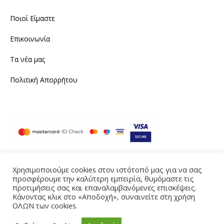
Ποιοί Είμαστε
Επικοινωνία
Τα νέα μας
Πολιτική Απορρήτου
Χρησιμοποιούμε cookies στον ιστότοπό μας για να σας
προσφέρουμε την καλύτερη εμπειρία, θυμόμαστε τις
Instagram
Facebook
προτιμήσεις σας και επαναλαμβανόμενες επισκέψεις.
Κάνοντας κλικ στο «Αποδοχή», συναινείτε στη χρήση
Produced by eTouch
ΟΛΩΝ των cookies.
©2021 tailornine.gr. All rights reserved