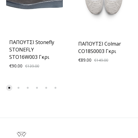
ΠΑΠΟΥΤΣΙ Stonefly
ΠΑΠΟΥΤΣΙ Colmar
STONEFLY
CO18S0003 Γκρι
STO16W003 Γκρι
€
89.00
€
149.00
€
90.00
€
139.00
ADD
ADD
TO
TO
WISH
WISHLIST